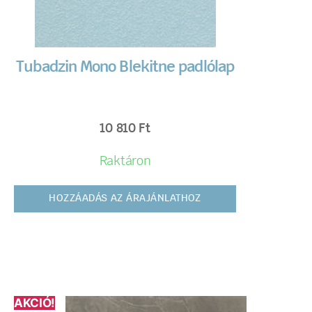
Tubadzin Mono Blekitne padlólap
10 810
Ft
Raktáron
HOZZÁADÁS AZ ÁRAJÁNLATHOZ
AKCIÓ!