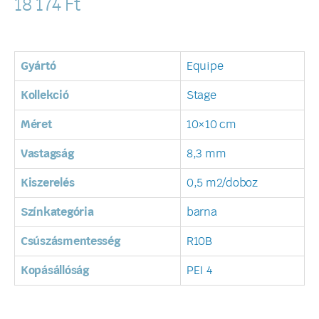
18 174
Ft
Gyártó
Equipe
Kollekció
Stage
Méret
10×10 cm
Vastagság
8,3 mm
Kiszerelés
0,5 m2/doboz
Színkategória
barna
Csúszásmentesség
R10B
Kopásállóság
PEI 4