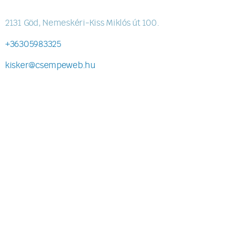
2131 Göd, Nemeskéri-Kiss Miklós út 100.
+36305983325
kisker@csempeweb.hu