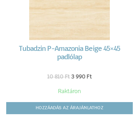
Tubadzin P-Amazonia Beige 45×45
padlólap
10 810
Ft
3 990
Ft
Raktáron
HOZZÁADÁS AZ ÁRAJÁNLATHOZ