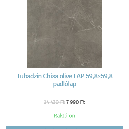
Tubadzin Chisa olive LAP 59,8×59,8
padlólap
14 430
Ft
7 990
Ft
Raktáron