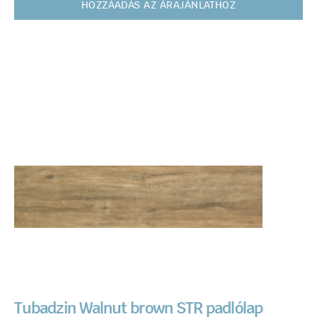
HOZZÁADÁS AZ ÁRAJÁNLATHOZ
Tubadzin Walnut brown STR padlólap