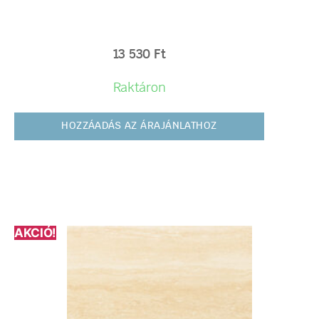
13 530
Ft
Raktáron
HOZZÁADÁS AZ ÁRAJÁNLATHOZ
AKCIÓ!