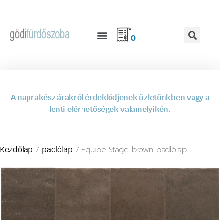
0
A naprakész árakról érdeklődjenek üzletünkben vagy a
lenti elérhetőségek valamelyikén.
/
/ Equipe Stage brown padlólap
Kezdőlap
padlólap