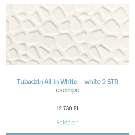
Tubadzin All In White – white 2 STR
csempe
12 730
Ft
Raktáron