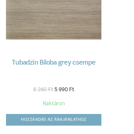
Tubadzin Biloba grey csempe
8 260
Ft
5 990
Ft
Raktáron
HOZZÁADÁS AZ ÁRAJÁNLATHOZ