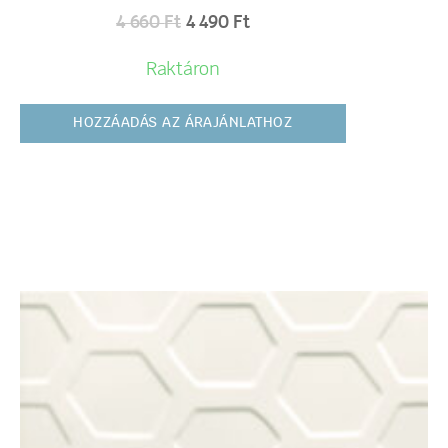
4 660
Ft
4 490
Ft
Raktáron
HOZZÁADÁS AZ ÁRAJÁNLATHOZ