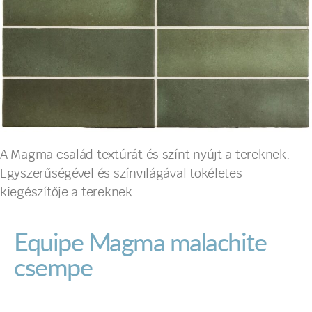
A Magma család textúrát és színt nyújt a tereknek.
Egyszerűségével és színvilágával tökéletes
kiegészítője a tereknek.
Equipe Magma malachite
csempe