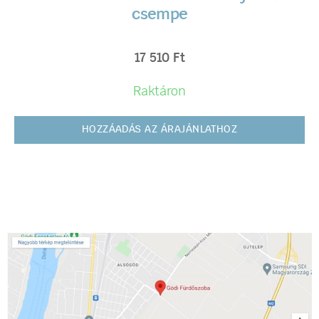
csempe
17 510
Ft
Raktáron
HOZZÁADÁS AZ ÁRAJÁNLATHOZ