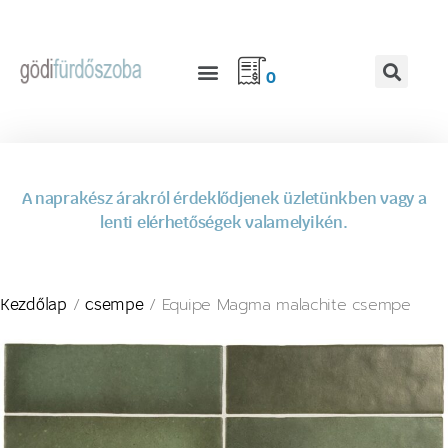
0
A naprakész árakról érdeklődjenek üzletünkben vagy a
lenti elérhetőségek valamelyikén.
/
/ Equipe Magma malachite csempe
Kezdőlap
csempe