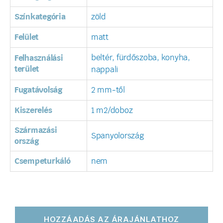
Színkategória
zöld
Felület
matt
beltér, fürdőszoba, konyha,
Felhasználási
terület
nappali
Fugatávolság
2 mm-től
Kiszerelés
1 m2/doboz
Származási
Spanyolország
ország
Csempeturkáló
nem
HOZZÁADÁS AZ ÁRAJÁNLATHOZ