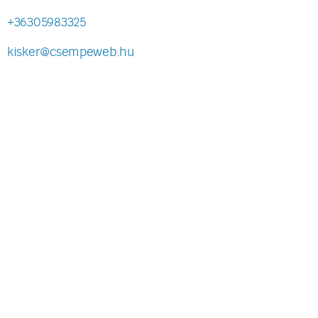
+36305983325
kisker@csempeweb.hu