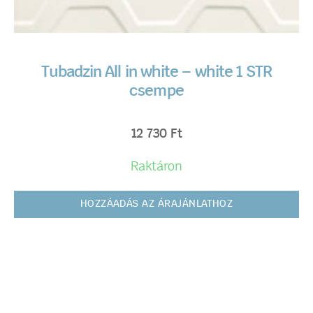
Tubadzin All in white – white 1 STR
csempe
12 730
Ft
Raktáron
HOZZÁADÁS AZ ÁRAJÁNLATHOZ