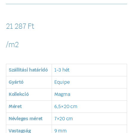
21 287
Ft
/m2
Szállítási határidó
1-3 hét
Gyártó
Equipe
Kollekció
Magma
Méret
6,5×20 cm
Névleges méret
7×20 cm
Vastagság
9 mm