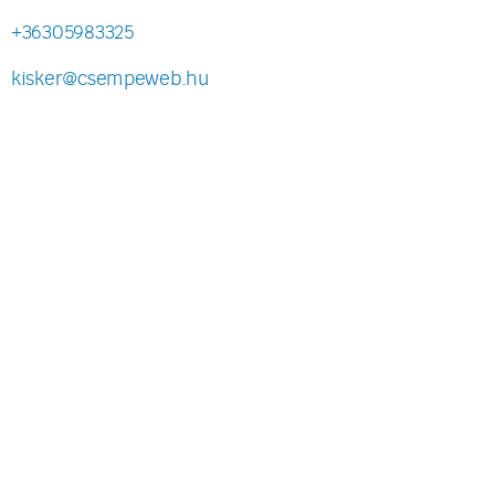
+36305983325
kisker@csempeweb.hu