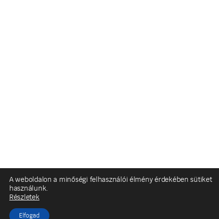
A weboldalon a minőségi felhasználói élmény érdekében sütiket
használunk.
Részletek
Elfogad