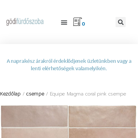
0
A naprakész árakról érdeklődjenek üzletünkben vagy a
lenti elérhetőségek valamelyikén.
/
/ Equipe Magma coral pink csempe
Kezdőlap
csempe