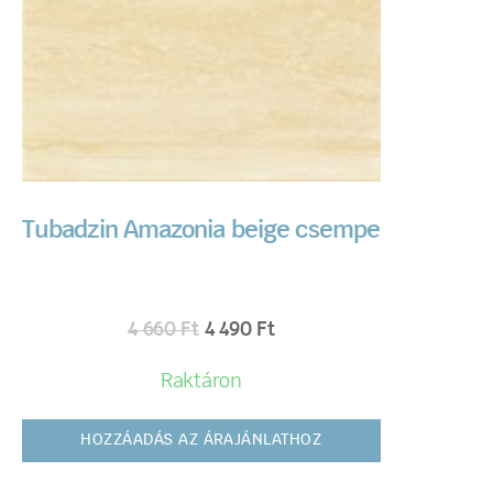
Tubadzin Amazonia beige csempe
4 660
Ft
4 490
Ft
Raktáron
HOZZÁADÁS AZ ÁRAJÁNLATHOZ