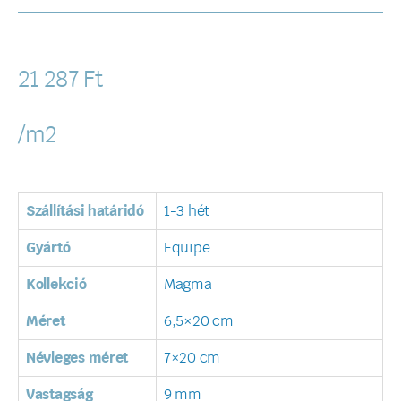
21 287
Ft
/m2
Szállítási határidó
1-3 hét
Gyártó
Equipe
Kollekció
Magma
Méret
6,5×20 cm
Névleges méret
7×20 cm
Vastagság
9 mm