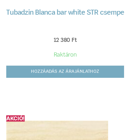
Tubadzin Blanca bar white STR csempe
12 380
Ft
Raktáron
HOZZÁADÁS AZ ÁRAJÁNLATHOZ
AKCIÓ!