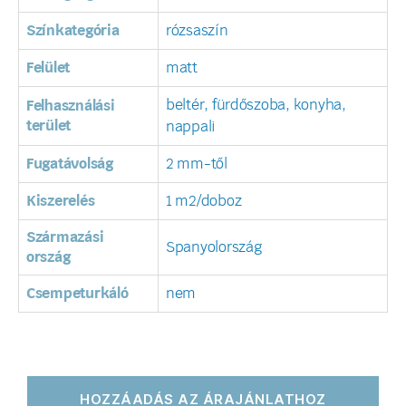
Színkategória
rózsaszín
Felület
matt
beltér, fürdőszoba, konyha,
Felhasználási
terület
nappali
Fugatávolság
2 mm-től
Kiszerelés
1 m2/doboz
Származási
Spanyolország
ország
Csempeturkáló
nem
HOZZÁADÁS AZ ÁRAJÁNLATHOZ