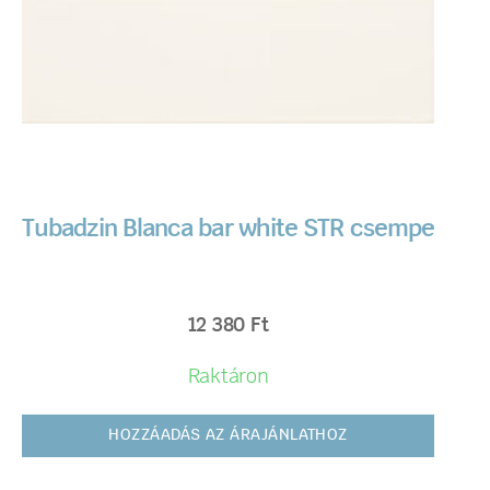
Tubadzin Blanca bar white STR csempe
12 380
Ft
Raktáron
HOZZÁADÁS AZ ÁRAJÁNLATHOZ