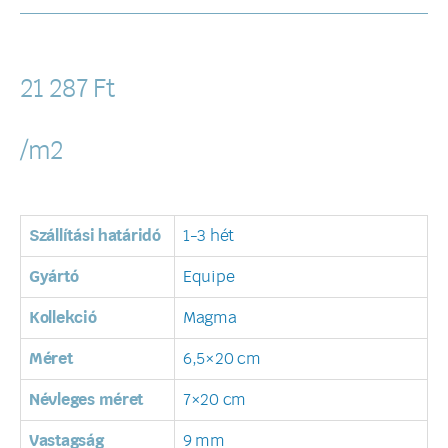
21 287
Ft
/m2
Szállítási határidó
1-3 hét
Gyártó
Equipe
Kollekció
Magma
Méret
6,5×20 cm
Névleges méret
7×20 cm
Vastagság
9 mm