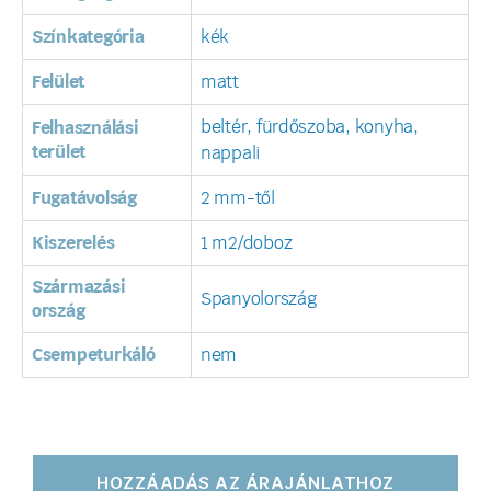
Színkategória
kék
Felület
matt
beltér, fürdőszoba, konyha,
Felhasználási
terület
nappali
Fugatávolság
2 mm-től
Kiszerelés
1 m2/doboz
Származási
Spanyolország
ország
Csempeturkáló
nem
HOZZÁADÁS AZ ÁRAJÁNLATHOZ