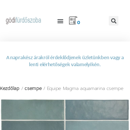
0
A naprakész árakról érdeklődjenek üzletünkben vagy a
lenti elérhetőségek valamelyikén.
/
/ Equipe Magma aquamarina csempe
Kezdőlap
csempe