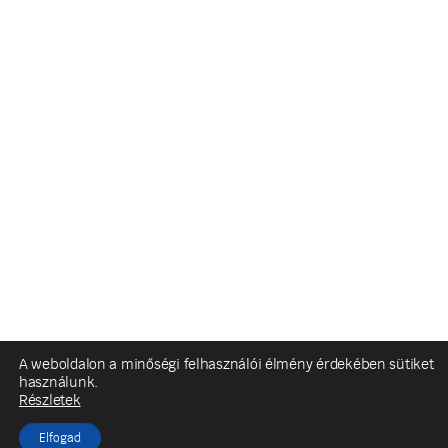
A weboldalon a minőségi felhasználói élmény érdekében sütiket
használunk.
Részletek
Elfogad