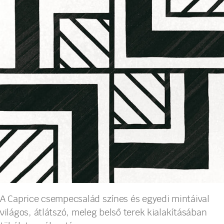
A Caprice csempecsalád színes és egyedi mintáival
világos, átlátszó, meleg belső terek kialakításában