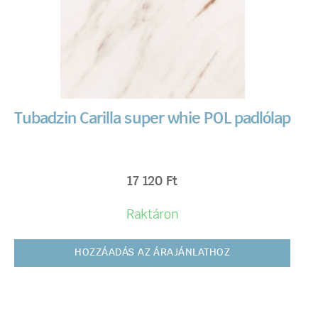
Tubadzin Carilla super whie POL padlólap
17 120
Ft
Raktáron
HOZZÁADÁS AZ ÁRAJÁNLATHOZ