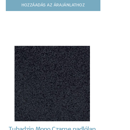
HOZZÁADÁS AZ ÁRAJÁNLATHOZ
Tubadzin Mono Czarne padlólap