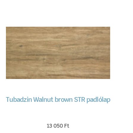
Tubadzin Walnut brown STR padlólap
13 050
Ft