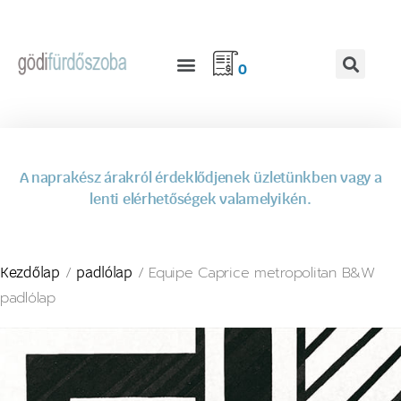
0
A naprakész árakról érdeklődjenek üzletünkben vagy a
lenti elérhetőségek valamelyikén.
/
/ Equipe Caprice metropolitan B&W
Kezdőlap
padlólap
padlólap