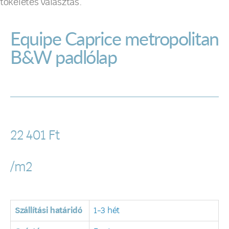
tökéletes választás.
Equipe Caprice metropolitan
B&W padlólap
22 401
Ft
/m2
Szállítási határidó
1-3 hét