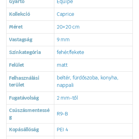
Gyártó
Equipe
Kollekció
Caprice
Méret
20×20 cm
Vastagság
9 mm
Színkategória
fehér/fekete
Felület
matt
beltér, fürdőszoba, konyha,
Felhasználási
terület
nappali
Fugatávolság
2 mm-től
Csúszásmentessé
R9-B
g
Kopásállóság
PEI 4