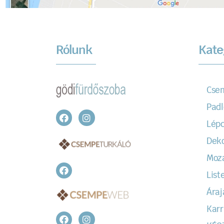
Rólunk
Kate
Cse
Padl
Lépc
Dek
Moz
Liste
Áraj
Karr