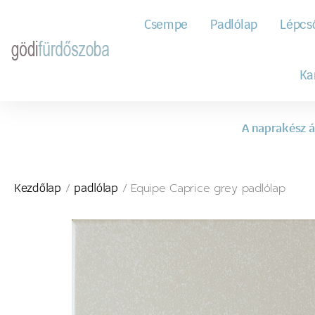
Csempe
Padlólap
Lépcs
Ka
A naprakész á
/
/ Equipe Caprice grey padlólap
Kezdőlap
padlólap