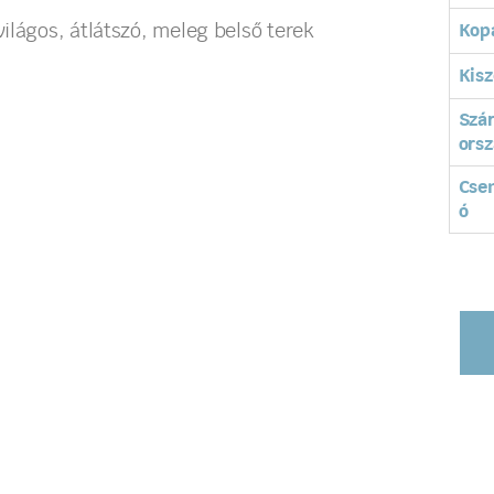
ilágos, átlátszó, meleg belső terek
Kopá
Kisz
Szá
orsz
Cse
ó