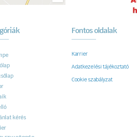
góriák
Fontos oldalak
Karrier
mpe
ólap
Adatkezelési tájékoztató
sőlap
Cookie szabályzat
or
aik
lló
ánlat kérés
ier