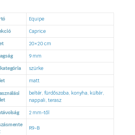
rtó
Equipe
ekció
Caprice
et
20×20 cm
tagság
9 mm
kategória
szürke
let
matt
beltér
,
fürdőszoba
,
konyha
,
kültér
,
asználási
let
nappali
,
terasz
távolság
2 mm-től
szásmente
R9-B
g