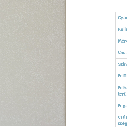
Gyá
Koll
Mér
Vas
Szín
Felü
Felh
terü
Fuga
Csú
ssé