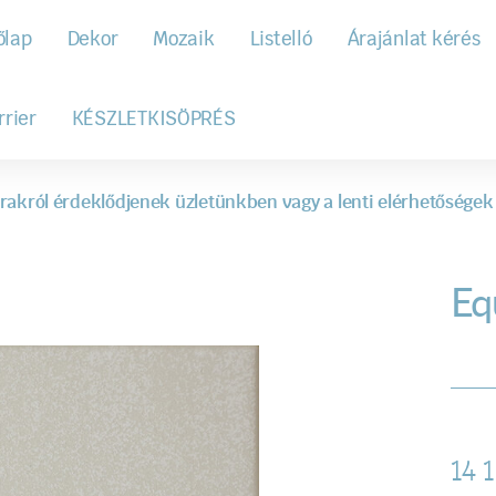
őlap
Dekor
Mozaik
Listelló
Árajánlat kérés
rrier
KÉSZLETKISÖPRÉS
rakról érdeklődjenek üzletünkben vagy a lenti elérhetőségek
Eq
14 