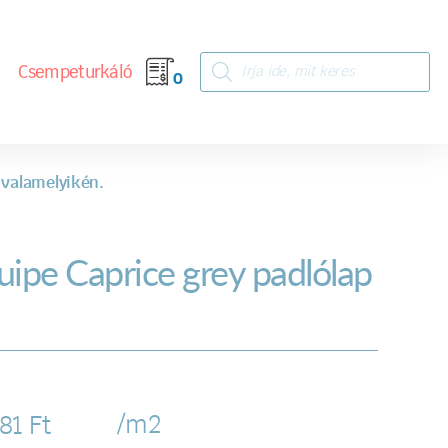
Csempeturkáló
0
 valamelyikén.
uipe Caprice grey padlólap
/m2
181
Ft