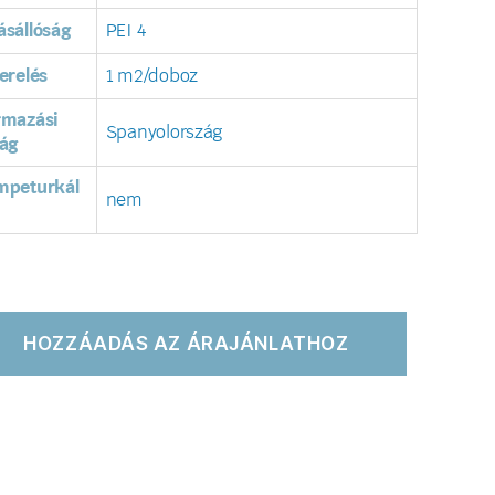
sállóság
PEI 4
erelés
1 m2/doboz
rmazási
Spanyolország
ág
mpeturkál
nem
HOZZÁADÁS AZ ÁRAJÁNLATHOZ