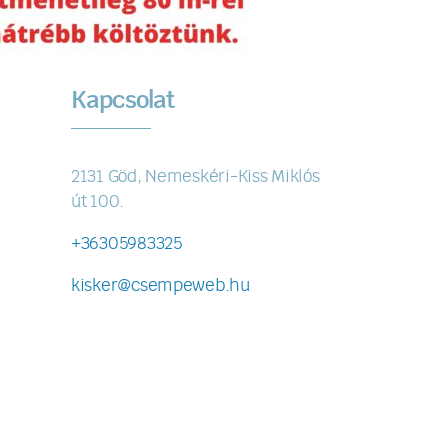
Kapcsolat
2131 Göd, Nemeskéri-Kiss Miklós
út 100.
+36305983325
kisker@csempeweb.hu