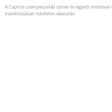
A Caprice csempecsalád színes és egyedi mintáival v
kialakításában tökéletes választás.