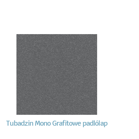
Tubadzin Mono Grafitowe padlólap