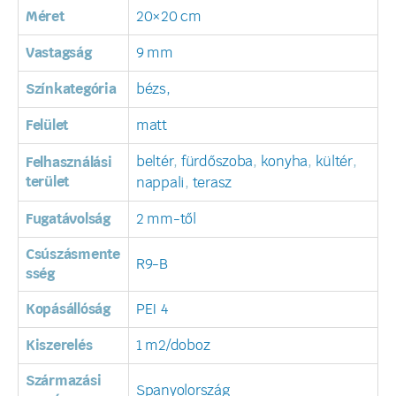
Méret
20×20 cm
Vastagság
9 mm
Színkategória
bézs,
Felület
matt
beltér
,
fürdőszoba
,
konyha
,
kültér
,
Felhasználási
terület
nappali
,
terasz
Fugatávolság
2 mm-től
Csúszásmente
R9-B
sség
Kopásállóság
PEI 4
Kiszerelés
1 m2/doboz
Származási
Spanyolország