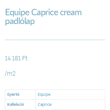
Equipe Caprice cream
padlólap
14 181
Ft
/m2
Gyártó
Equipe
Kollekció
Caprice