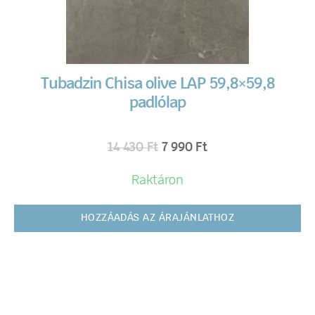
Tubadzin Chisa olive LAP 59,8×59,8
padlólap
14 430
Ft
7 990
Ft
Raktáron
HOZZÁADÁS AZ ÁRAJÁNLATHOZ