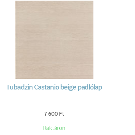
Tubadzin Castanio beige padlólap
7 600
Ft
Raktáron