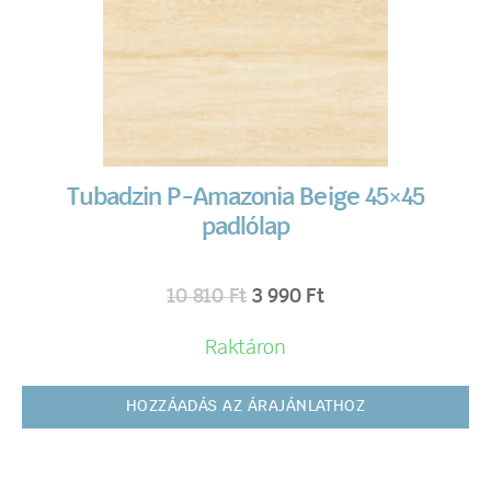
Tubadzin P-Amazonia Beige 45×45
padlólap
10 810
Ft
3 990
Ft
Raktáron
HOZZÁADÁS AZ ÁRAJÁNLATHOZ