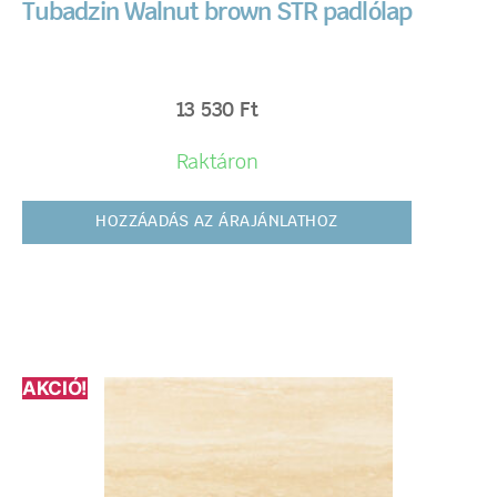
Tubadzin Walnut brown STR padlólap
13 530
Ft
Raktáron
HOZZÁADÁS AZ ÁRAJÁNLATHOZ
AKCIÓ!