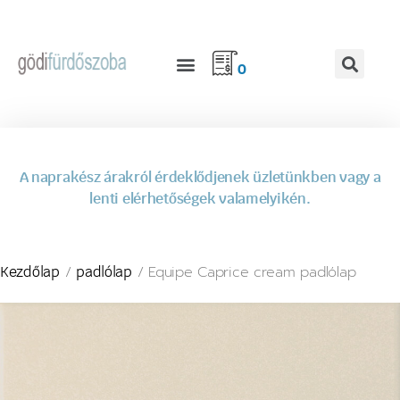
0
A naprakész árakról érdeklődjenek üzletünkben vagy a
lenti elérhetőségek valamelyikén.
/
/ Equipe Caprice cream padlólap
Kezdőlap
padlólap