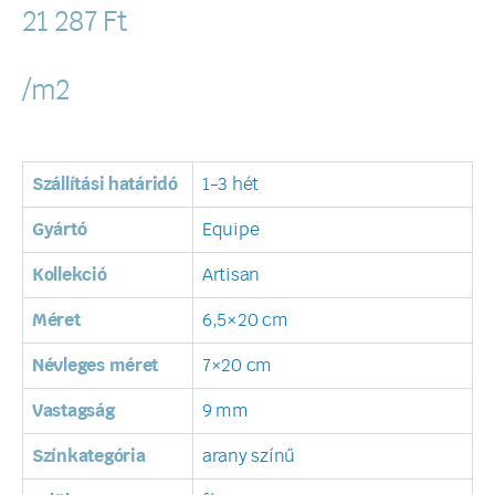
21 287
Ft
/m2
Szállítási határidó
1-3 hét
Gyártó
Equipe
Kollekció
Artisan
Méret
6,5×20 cm
Névleges méret
7×20 cm
Vastagság
9 mm
Színkategória
arany színű