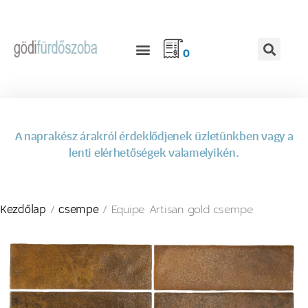
0
A naprakész árakról érdeklődjenek üzletünkben vagy a
lenti elérhetőségek valamelyikén.
/
/ Equipe Artisan gold csempe
Kezdőlap
csempe