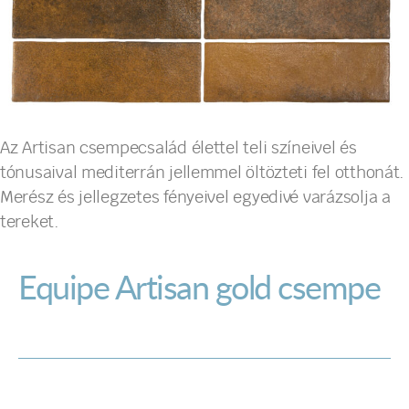
Az Artisan csempecsalád élettel teli színeivel és
tónusaival mediterrán jellemmel öltözteti fel otthonát.
Merész és jellegzetes fényeivel egyedivé varázsolja a
tereket.
Equipe Artisan gold csempe