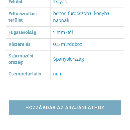
Felület
fényes
beltér, fürdőszoba, konyha,
Felhasználási
terület
nappali
Fugatávolság
2 mm-től
Kiszerelés
0,5 m2/doboz
Származási
Spanyolország
ország
Csempeturkáló
nem
HOZZÁADÁS AZ ÁRAJÁNLATHOZ