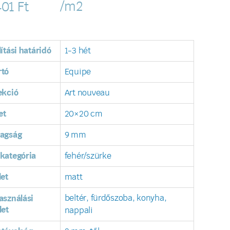
/m2
401
Ft
lítási határidó
1-3 hét
rtó
Equipe
ekció
Art nouveau
et
20×20 cm
tagság
9 mm
kategória
fehér/szürke
let
matt
beltér, fürdőszoba, konyha,
asználási
let
nappali