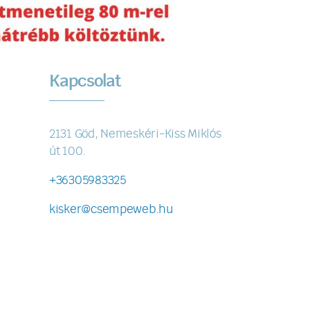
Kapcsolat
2131 Göd, Nemeskéri-Kiss Miklós
út 100.
+36305983325
kisker@csempeweb.hu