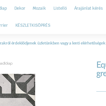
őlap
Dekor
Mozaik
Listelló
Árajánlat kérés
rrier
KÉSZLETKISÖPRÉS
rakról érdeklődjenek üzletünkben vagy a lenti elérhetőségek
Eq
adlólap
gr