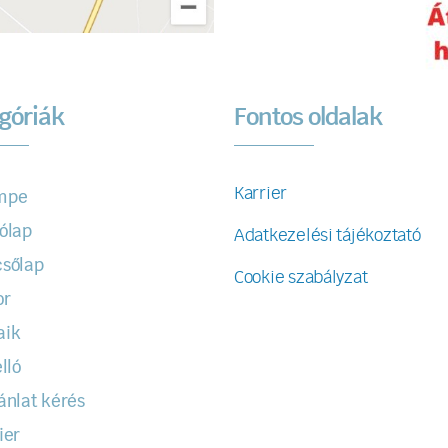
góriák
Fontos oldalak
Karrier
mpe
ólap
Adatkezelési tájékoztató
sőlap
Cookie szabályzat
or
aik
lló
ánlat kérés
ier