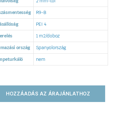
távolság
2 mm-től
szásmentesség
R9-B
sállóság
PEI 4
erelés
1 m2/doboz
rmazási ország
Spanyolország
mpeturkáló
nem
HOZZÁADÁS AZ ÁRAJÁNLATHOZ