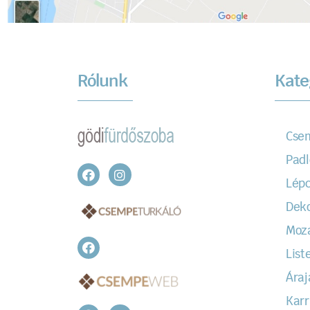
Rólunk
Kate
Cse
Padl
Lépc
Dek
Moz
Liste
Áraj
Karr