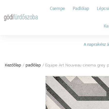
Csempe
Padlólap
Lépcs
Ka
A naprakész á
/
/ Equipe Art Nouveau cinema grey p
Kezdőlap
padlólap