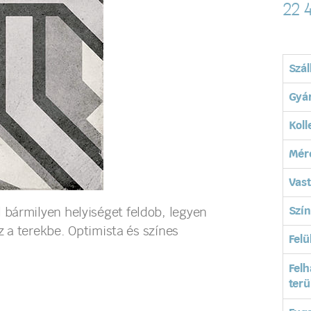
22 
Szál
Gyá
Koll
Mér
Vas
Szín
bármilyen helyiséget feldob, legyen
z a terekbe. Optimista és színes
Felü
Felh
terü