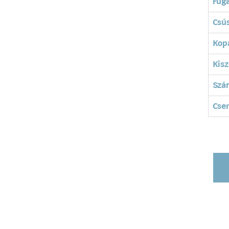
Fuga
Csú
Kopá
Kisz
Szá
Cse