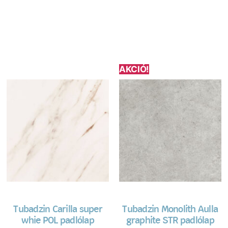
AKCIÓ!
Tubadzin Carilla super
Tubadzin Monolith Aulla
whie POL padlólap
graphite STR padlólap