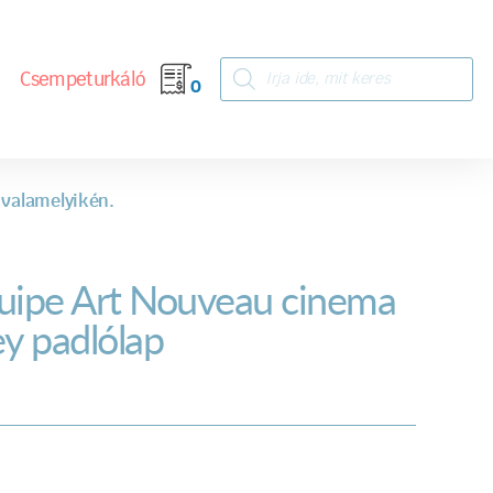
Csempeturkáló
0
 valamelyikén.
uipe Art Nouveau cinema
ey padlólap