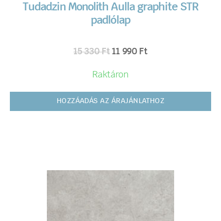
Tudadzin Monolith Aulla graphite STR
padlólap
15 330
Ft
11 990
Ft
Raktáron
HOZZÁADÁS AZ ÁRAJÁNLATHOZ