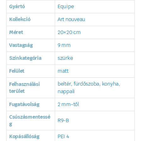
Gyártó
Equipe
Kollekció
Art nouveau
Méret
20×20 cm
Vastagság
9 mm
Színkategória
szürke
Felület
matt
beltér, fürdőszoba, konyha,
Felhasználási
terület
nappali
Fugatávolság
2 mm-től
Csúszásmentessé
R9-B
g
Kopásállóság
PEI 4