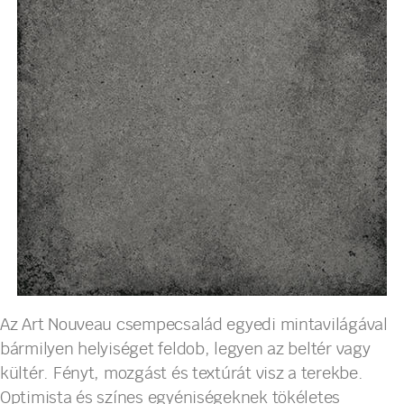
Az Art Nouveau csempecsalád egyedi mintavilágával
bármilyen helyiséget feldob, legyen az beltér vagy
kültér. Fényt, mozgást és textúrát visz a terekbe.
Optimista és színes egyéniségeknek tökéletes