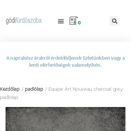
0
A naprakész árakról érdeklődjenek üzletünkben vagy a
lenti elérhetőségek valamelyikén.
/
/ Equipe Art Nouveau charcoal grey
Kezdőlap
padlólap
padlólap