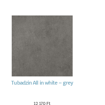
Tubadzin All in white – grey
12 170
Ft