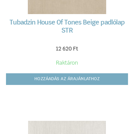
Tubadzin House Of Tones Beige padlólap
STR
12 620
Ft
Raktáron
HOZZÁADÁS AZ ÁRAJÁNLATHOZ