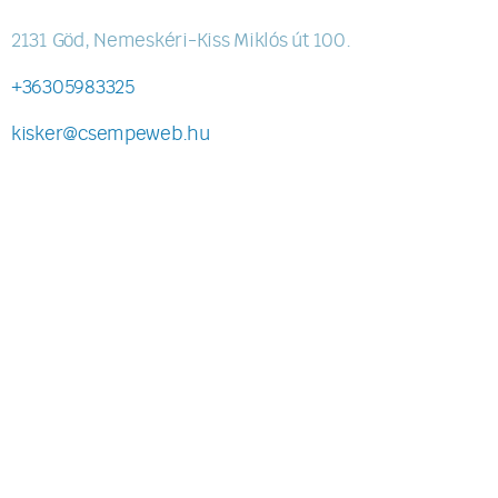
2131 Göd, Nemeskéri-Kiss Miklós út 100.
+36305983325
kisker@csempeweb.hu