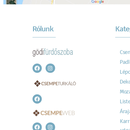
Rólunk
Kate
Cse
Padl
Lépc
Dek
Moz
Liste
Áraj
Karr