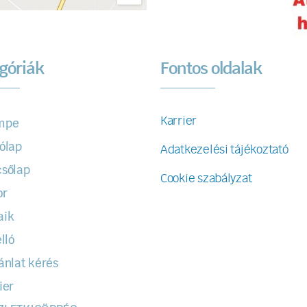
góriák
Fontos oldalak
Karrier
mpe
ólap
Adatkezelési tájékoztató
sőlap
Cookie szabályzat
or
aik
lló
ánlat kérés
ier