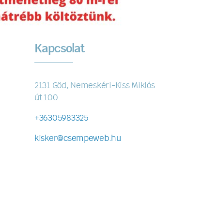
Kapcsolat
2131 Göd, Nemeskéri-Kiss Miklós
út 100.
+36305983325
kisker@csempeweb.hu