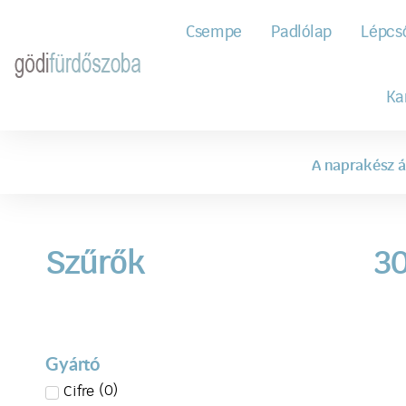
Csempe
Padlólap
Lépcs
Ka
A naprakész á
Szűrők
3
Gyártó
(
0
)
Cifre