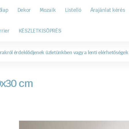
őlap
Dekor
Mozaik
Listelló
Árajánlat kérés
rrier
KÉSZLETKISÖPRÉS
rakról érdeklődjenek üzletünkben vagy a lenti elérhetőségek
0x30 cm