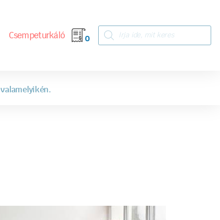
Csempeturkáló
0
 valamelyikén.