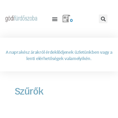
0
A naprakész árakról érdeklődjenek üzletünkben vagy a
lenti elérhetőségek valamelyikén.
Szűrők