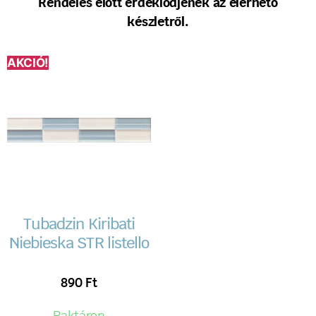
Rendelés előtt érdeklődjenek az elérhető
készletről.
AKCIÓ!
Tubadzin Kiribati
Niebieska STR listello
890
Ft