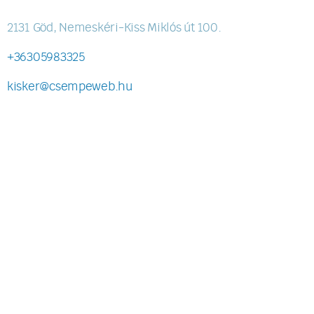
2131 Göd, Nemeskéri-Kiss Miklós út 100.
+36305983325
kisker@csempeweb.hu