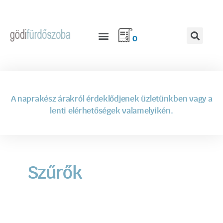
0
A naprakész árakról érdeklődjenek üzletünkben vagy a
lenti elérhetőségek valamelyikén.
Szűrők