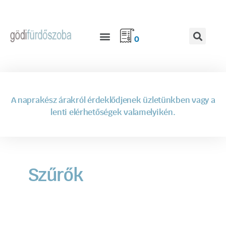
0
A naprakész árakról érdeklődjenek üzletünkben vagy a
lenti elérhetőségek valamelyikén.
Szűrők