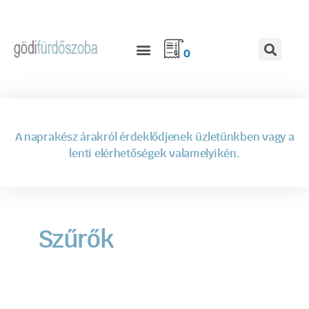
0
A naprakész árakról érdeklődjenek üzletünkben vagy a
lenti elérhetőségek valamelyikén.
Szűrők