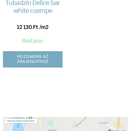
Tubadzin Delice bar
white csempe
12 130
Ft
/m2
Raktáron
HOZZÁADÁS AZ
ÁRAJÁNLATHOZ