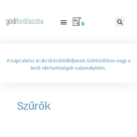
0
A naprakész árakról érdeklődjenek üzletünkben vagy a
lenti elérhetőségek valamelyikén.
Szűrők