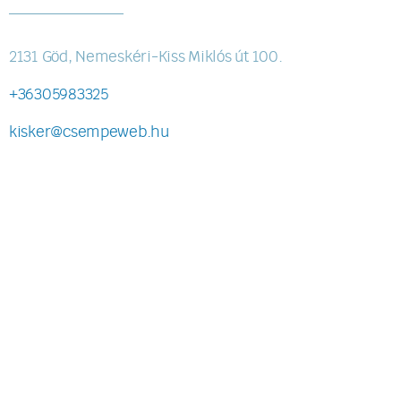
2131 Göd, Nemeskéri-Kiss Miklós út 100.
+36305983325
kisker@csempeweb.hu